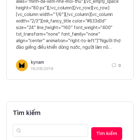
alias=”minh-da-xem-nhe-moi-thu”][vc_empty_space
height=”80 px”][/vc_column][/vc_row][vc_row]
[vc_column width=”1/6″][/vc_column][vc_column
width=”2/3″][mk_fancy_title color=”#833d3d”
size=”24″ line_height=”160″ font_weight=”400″
txt_transform=”none” font_family=”none”
align=”center” animation=”right-to-left”]“Người thợ
đào giếng điều khiển dòng nước, người làm nỏ…
kynam
0
16/08/2019
Tìm kiếm
Tìm kiếm