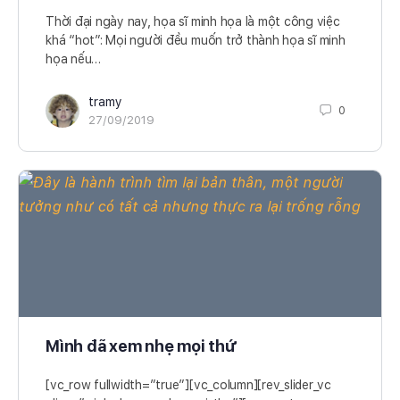
Thời đại ngày nay, họa sĩ minh họa là một công việc
khá “hot”: Mọi người đều muốn trở thành họa sĩ minh
họa nếu…
tramy
0
27/09/2019
Mình đã xem nhẹ mọi thứ
[vc_row fullwidth=”true”][vc_column][rev_slider_vc