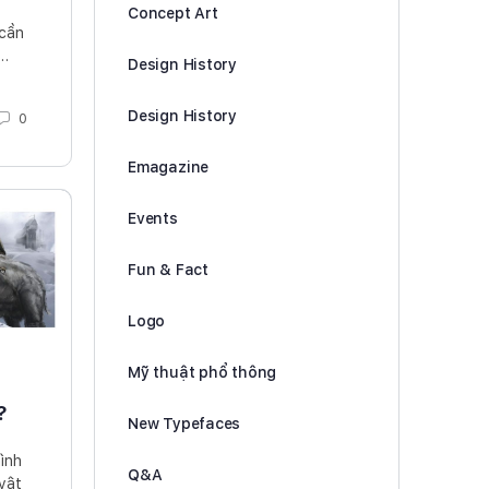
Concept Art
 cần
,…
Design History
Design History
0
Emagazine
Events
Fun & Fact
Logo
Mỹ thuật phổ thông
?
New Typefaces
hình
Q&A
vật