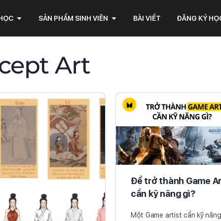
 HỌC
SẢN PHẨM SINH VIÊN
BÀI VIẾT
ĐĂNG KÝ HỌ
cept Art
Để trở thành Game Ar
cần kỹ năng gì?
Một Game artist cần kỹ năng