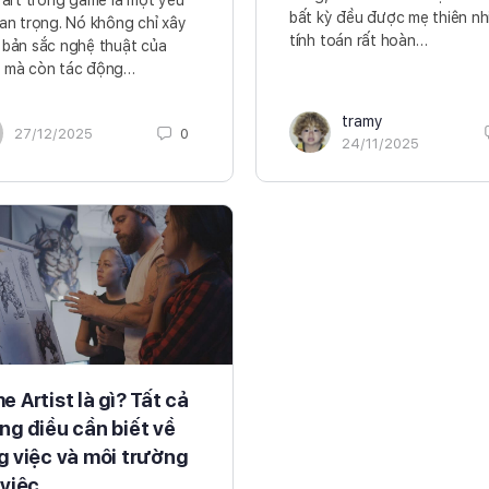
 art trong game là một yếu
bất kỳ đều được mẹ thiên nh
an trọng. Nó không chỉ xây
tính toán rất hoàn…
bản sắc nghệ thuật của
 mà còn tác động…
tramy
27/12/2025
0
24/11/2025
 Artist là gì? Tất cả
ng điều cần biết về
g việc và môi trường
 việc