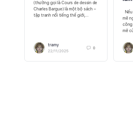
(thường gọi là Cours de dessin de
Charles Bargue) là một bộ sách –
Nếu 
tập tranh nổi tiếng thế giới,…
mê ng
công 
mê c
tramy
0
22/11/2025