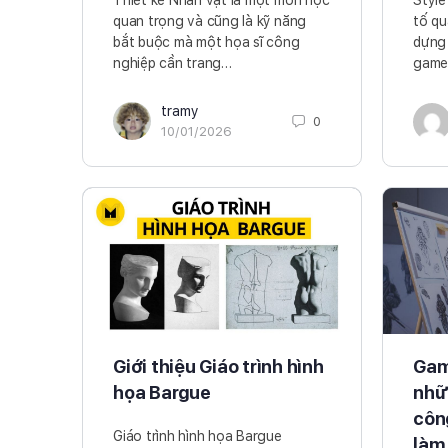
Thiết kế Nhân vật là một môn học
Style
quan trọng và cũng là kỹ năng
tố qu
bắt buộc mà một họa sĩ công
dựng 
nghiệp cần trang…
game
tramy
0
10/01/2026
Giới thiệu Giáo trình hình
Game
họa Bargue
nhữ
côn
Giáo trình hình họa Bargue
làm