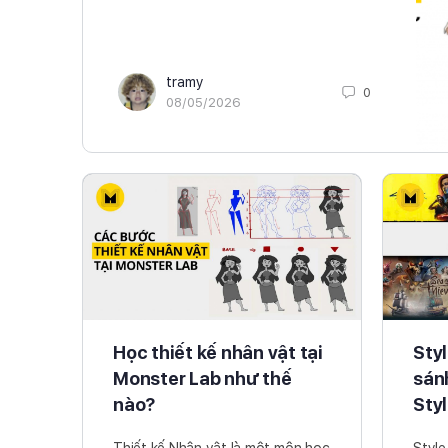
tramy
0
08/05/2026
Học thiết kế nhân vật tại
Styl
Monster Lab như thế
sánh
nào?
Sty