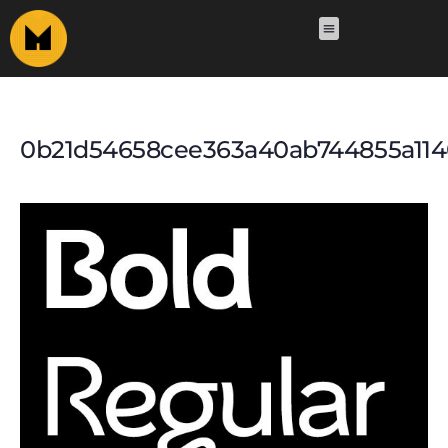
0b21d54658cee363a40ab744855a114