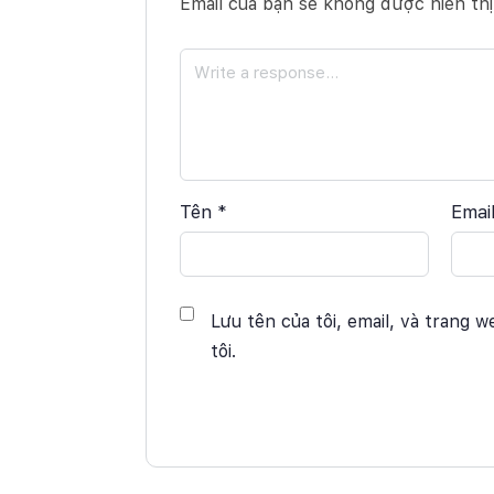
Email của bạn sẽ không được hiển thị
Tên
*
Emai
Lưu tên của tôi, email, và trang w
tôi.