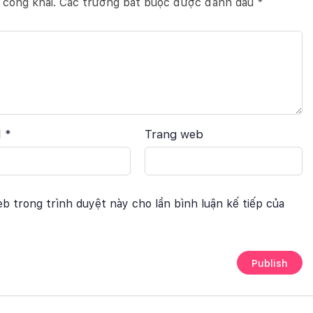
 công khai.
Các trường bắt buộc được đánh dấu
*
l
*
Trang web
eb trong trình duyệt này cho lần bình luận kế tiếp của