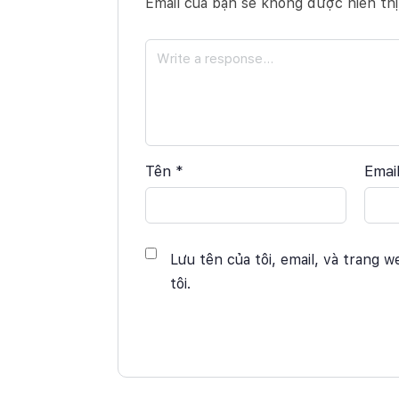
Email của bạn sẽ không được hiển thị
Tên
*
Emai
Lưu tên của tôi, email, và trang w
tôi.