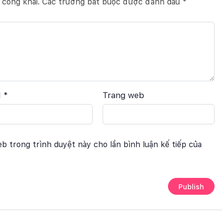
 công khai.
Các trường bắt buộc được đánh dấu
*
l
*
Trang web
eb trong trình duyệt này cho lần bình luận kế tiếp của