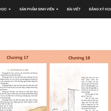
 HỌC
SẢN PHẨM SINH VIÊN
BÀI VIẾT
ĐĂNG KÝ HỌ