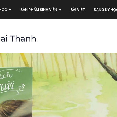
 HỌC
SẢN PHẨM SINH VIÊN
BÀI VIẾT
ĐĂNG KÝ HỌ
ai Thanh