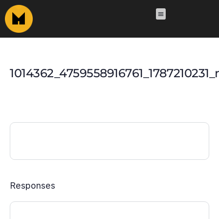
1014362_4759558916761_1787210231_
Responses