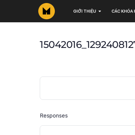
GIỚI THIỆU
CÁC KHÓA
15042016_12924081
Responses