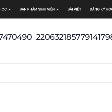
 HỌC
SẢN PHẨM SINH VIÊN
BÀI VIẾT
ĐĂNG KÝ HỌ
27470490_22063218577914179