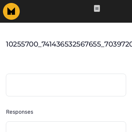
10255700_741436532567655_703972
Responses