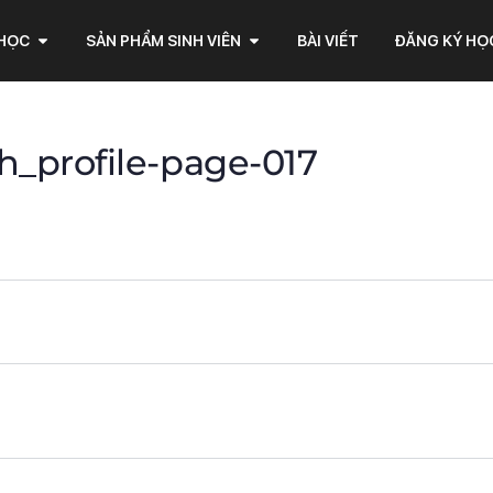
 HỌC
SẢN PHẨM SINH VIÊN
BÀI VIẾT
ĐĂNG KÝ HỌ
profile-page-017