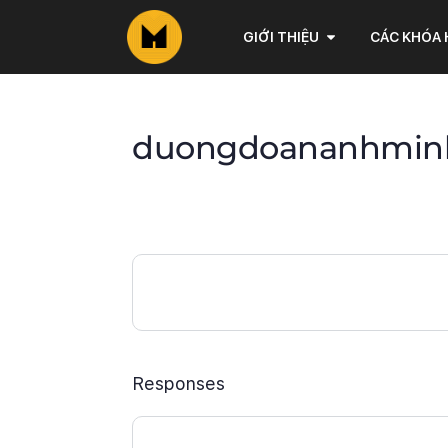
GIỚI THIỆU
CÁC KHÓA
duongdoananhminh_
Responses