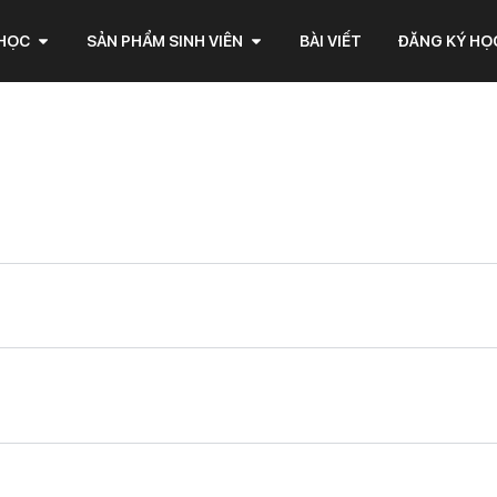
 HỌC
SẢN PHẨM SINH VIÊN
BÀI VIẾT
ĐĂNG KÝ HỌ