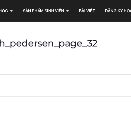
 HỌC
SẢN PHẨM SINH VIÊN
BÀI VIẾT
ĐĂNG KÝ HỌ
eth_pedersen_page_32