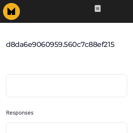
d8da6e9060959.560c7c88ef215
Responses