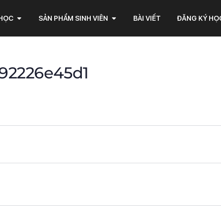
 HỌC
SẢN PHẨM SINH VIÊN
BÀI VIẾT
ĐĂNG KÝ HỌ
292226e45d1