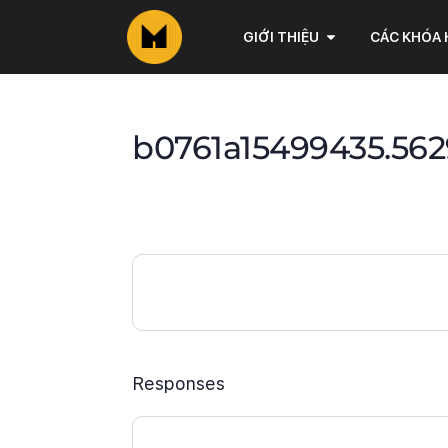
GIỚI THIỆU
CÁC KHÓA
b0761a15499435.56
Responses