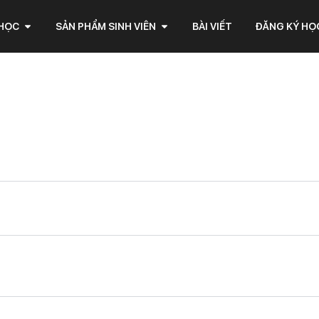
 HỌC
SẢN PHẨM SINH VIÊN
BÀI VIẾT
ĐĂNG KÝ HỌ