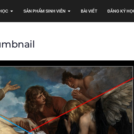
 HỌC
SẢN PHẨM SINH VIÊN
BÀI VIẾT
ĐĂNG KÝ HỌ
umbnail