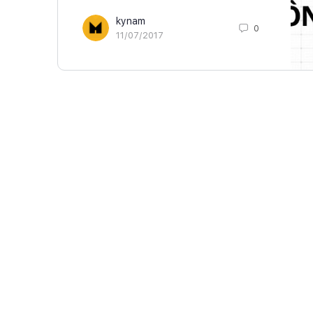
kynam
0
11/07/2017