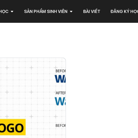
 HỌC
SẢN PHẨM SINH VIÊN
BÀI VIẾT
ĐĂNG KÝ HỌ