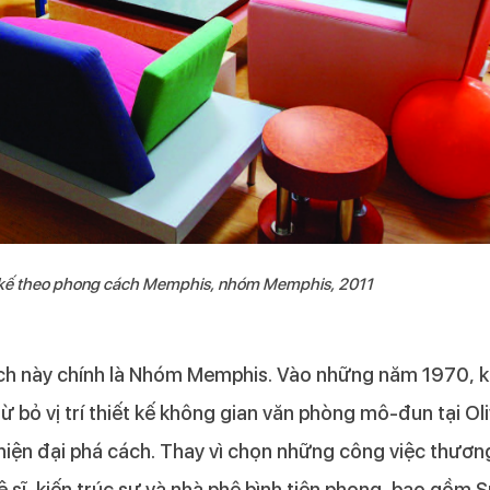
ết kế theo phong cách Memphis, nhóm Memphis, 2011
ách này chính là Nhóm Memphis. Vào những năm 1970, k
từ bỏ vị trí thiết kế không gian văn phòng mô-đun tại Oli
hiện đại phá cách. Thay vì chọn những công việc thươ
 sĩ, kiến trúc sư và nhà phê bình tiên phong, bao gồm 