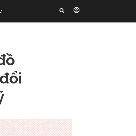
C
 đồ
 đổi
ỹ