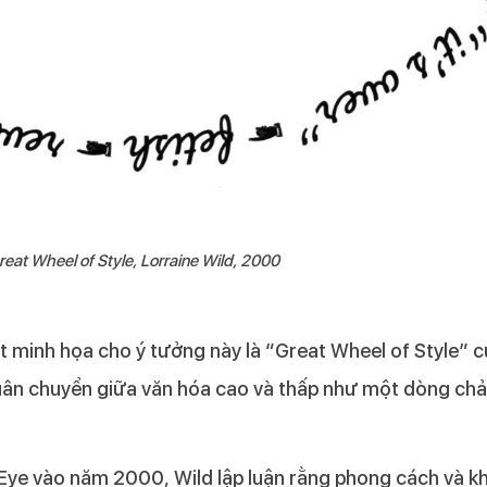
reat Wheel of Style, Lorraine Wild, 2000
t minh họa cho ý tưởng này là “Great Wheel of Style” c
luân chuyển giữa văn hóa cao và thấp như một dòng ch
Eye vào năm 2000, Wild lập luận rằng phong cách và kh