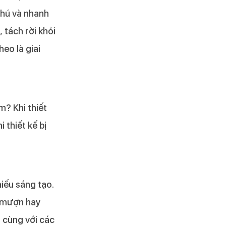
thú và nhanh
 tách rời khỏi
eo là giai
m? Khi thiết
 thiết kế bị
iếu sáng tạo.
n mượn hay
 cùng với các