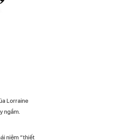
ủa Lorraine
ảy ngầm.
ái niệm “thiết