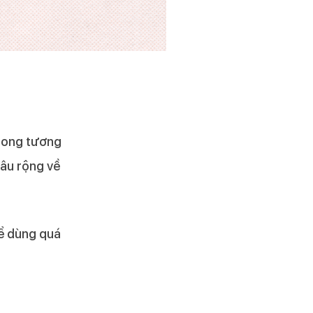
trong tương
sâu rộng về
hể dùng quá