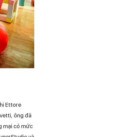
hi Ettore
vetti, ông đã
ng mại có mức
SuperStudio và