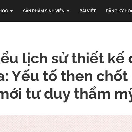
 HỌC
SẢN PHẨM SINH VIÊN
BÀI VIẾT
ĐĂNG KÝ HỌ
ểu lịch sử thiết kế
: Yếu tố then chốt
mới tư duy thẩm m