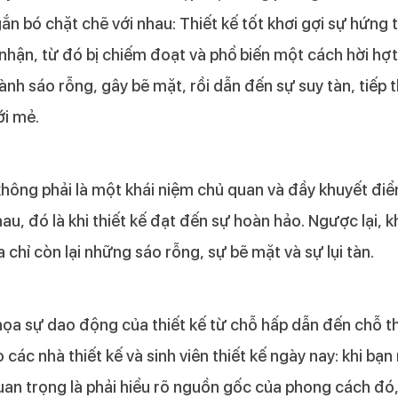
ắn bó chặt chẽ với nhau: Thiết kế tốt khơi gợi sự hứng 
hận, từ đó bị chiếm đoạt và phổ biến một cách hời hợt,
nh sáo rỗng, gây bẽ mặt, rồi dẫn đến sự suy tàn, tiếp th
ới mẻ.
 không phải là một khái niệm chủ quan và đầy khuyết điể
u, đó là khi thiết kế đạt đến sự hoàn hảo. Ngược lại, khi
 chỉ còn lại những sáo rỗng, sự bẽ mặt và sự lụi tàn.
họa sự dao động của thiết kế từ chỗ hấp dẫn đến chỗ th
 các nhà thiết kế và sinh viên thiết kế ngày nay: khi bạ
an trọng là phải hiểu rõ nguồn gốc của phong cách đó,