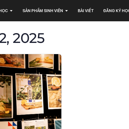
 HỌC
SẢN PHẨM SINH VIÊN
BÀI VIẾT
ĐĂNG KÝ HỌ
2, 2025