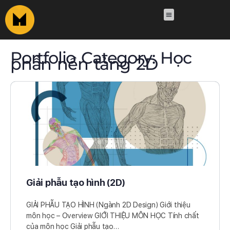
Portfolio Category:
Học
phần nền tảng 2D
Giải phẫu tạo hình (2D)
GIẢI PHẪU TẠO HÌNH (Ngành 2D Design) Giới thiệu
môn học – Overview GIỚI THIỆU MÔN HỌC Tính chất
của môn học Giải phẫu tạo…