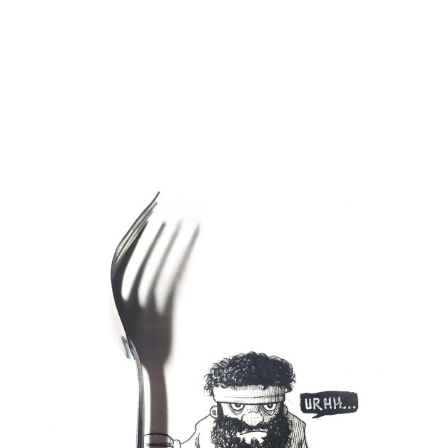
DUY THIẾT KẾ ĐỒ
HỌA