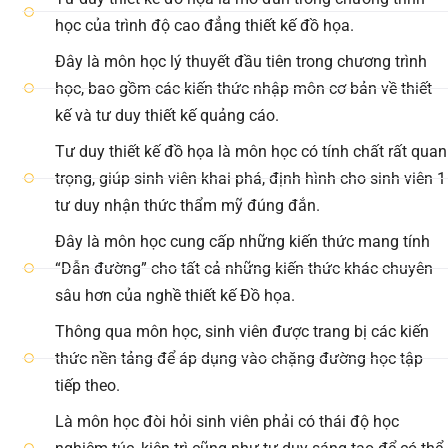
học của trình độ cao đẳng thiết kế đồ họa.
Đây là môn học lý thuyết đầu tiên trong chương trình
học, bao gồm các kiến thức nhập môn cơ bản về thiết
kế và tư duy thiết kế quảng cáo.
Tư duy thiết kế đồ họa là môn học có tính chất rất quan
trọng, giúp sinh viên khai phá, định hình cho sinh viên 1
tư duy nhận thức thẩm mỹ đúng đắn.
Đây là môn học cung cấp những kiến thức mang tính
“Dẫn đường” cho tất cả những kiến thức khác chuyên
sâu hơn của nghề thiết kế Đồ họa.
Thông qua môn học, sinh viên được trang bị các kiến
thức nền tảng để áp dụng vào chặng đường học tập
tiếp theo.
Là môn học đòi hỏi sinh viên phải có thái độ học