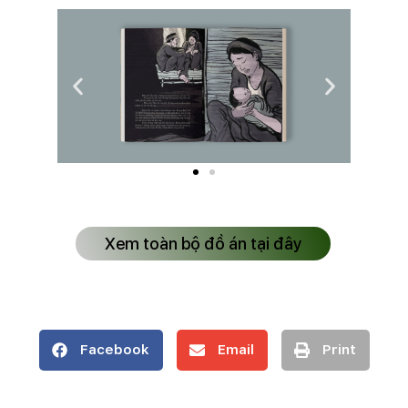
Xem toàn bộ đồ án tại đây
Facebook
Email
Print