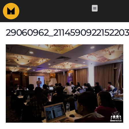
29060962_2114590922152203