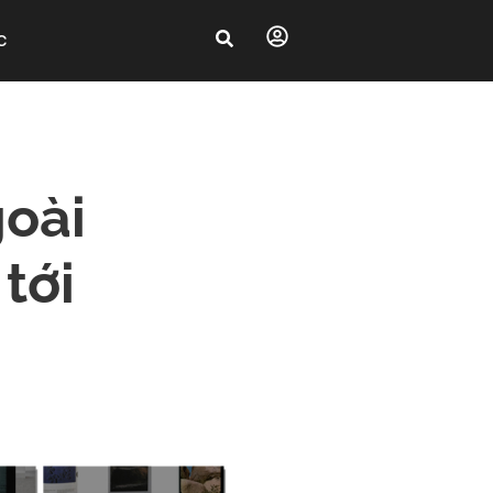
C
goài
 tới