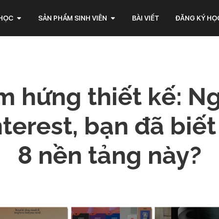
 HỌC
SẢN PHẨM SINH VIÊN
BÀI VIẾT
ĐĂNG KÝ HỌ
 hứng thiết kế: N
terest, bạn đã biết
8 nền tảng này?