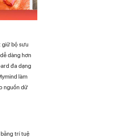
t giữ bộ sưu
n dễ dàng hơn
board đa dạng
 Mymind làm
ạo nguồn dữ
bằng trí tuệ