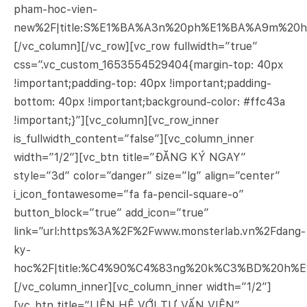
pham-hoc-vien-
new%2F|title:S%E1%BA%A3n%20ph%E1%BA%A9m%20
[/vc_column][/vc_row][vc_row fullwidth=”true”
css=”.vc_custom_1653554529404{margin-top: 40px
!important;padding-top: 40px !important;padding-
bottom: 40px !important;background-color: #ffc43a
!important;}”][vc_column][vc_row_inner
is_fullwidth_content=”false”][vc_column_inner
width=”1/2″][vc_btn title=”ĐĂNG KÝ NGAY”
style=”3d” color=”danger” size=”lg” align=”center”
i_icon_fontawesome=”fa fa-pencil-square-o”
button_block=”true” add_icon=”true”
link=”url:https%3A%2F%2Fwww.monsterlab.vn%2Fdang-
ky-
hoc%2F|title:%C4%90%C4%83ng%20k%C3%BD%20h%E
[/vc_column_inner][vc_column_inner width=”1/2″]
[vc_btn title=”LIÊN HỆ VỚI TƯ VẤN VIÊN”