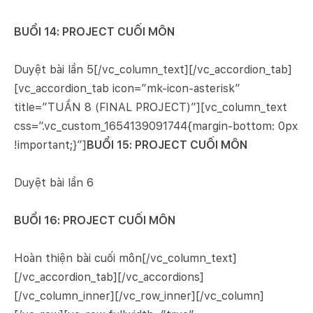
BUỔI 14: PROJECT CUỐI MÔN
Duyệt bài lần 5[/vc_column_text][/vc_accordion_tab]
[vc_accordion_tab icon=”mk-icon-asterisk”
title=”TUẦN 8 (FINAL PROJECT)”][vc_column_text
css=”.vc_custom_1654139091744{margin-bottom: 0px
!important;}”]
BUỔI 15: PROJECT CUỐI MÔN
Duyệt bài lần 6
BUỔI 16: PROJECT CUỐI MÔN
Hoàn thiện bài cuối môn[/vc_column_text]
[/vc_accordion_tab][/vc_accordions]
[/vc_column_inner][/vc_row_inner][/vc_column]