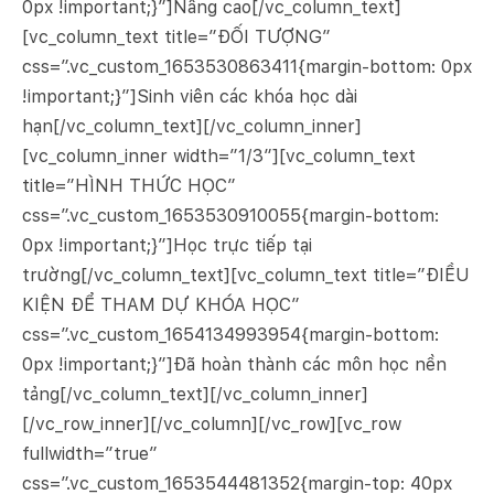
0px !important;}”]Nâng cao[/vc_column_text]
[vc_column_text title=”ĐỐI TƯỢNG”
css=”.vc_custom_1653530863411{margin-bottom: 0px
!important;}”]Sinh viên các khóa học dài
hạn[/vc_column_text][/vc_column_inner]
[vc_column_inner width=”1/3″][vc_column_text
title=”HÌNH THỨC HỌC”
css=”.vc_custom_1653530910055{margin-bottom:
0px !important;}”]Học trực tiếp tại
trường[/vc_column_text][vc_column_text title=”ĐIỀU
KIỆN ĐỂ THAM DỰ KHÓA HỌC”
css=”.vc_custom_1654134993954{margin-bottom:
0px !important;}”]Đã hoàn thành các môn học nền
tảng[/vc_column_text][/vc_column_inner]
[/vc_row_inner][/vc_column][/vc_row][vc_row
fullwidth=”true”
css=”.vc_custom_1653544481352{margin-top: 40px