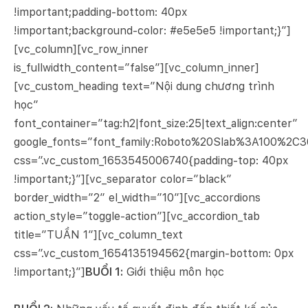
!important;padding-bottom: 40px
!important;background-color: #e5e5e5 !important;}”]
[vc_column][vc_row_inner
is_fullwidth_content=”false”][vc_column_inner]
[vc_custom_heading text=”Nội dung chương trình
học”
font_container=”tag:h2|font_size:25|text_align:center”
google_fonts=”font_family:Roboto%20Slab%3A100%2C
css=”.vc_custom_1653545006740{padding-top: 40px
!important;}”][vc_separator color=”black”
border_width=”2″ el_width=”10″][vc_accordions
action_style=”toggle-action”][vc_accordion_tab
title=”TUẦN 1″][vc_column_text
css=”.vc_custom_1654135194562{margin-bottom: 0px
!important;}”]
BUỔI 1:
Giới thiệu môn học