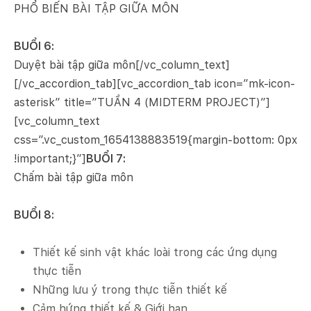
PHỔ BIẾN BÀI TẬP GIỮA MÔN
BUỔI 6:
Duyệt bài tập giữa môn[/vc_column_text]
[/vc_accordion_tab][vc_accordion_tab icon=”mk-icon-
asterisk” title=”TUẦN 4 (MIDTERM PROJECT)”]
[vc_column_text
css=”.vc_custom_1654138883519{margin-bottom: 0px
!important;}”]
BUỔI 7:
Chấm bài tập giữa môn
BUỔI 8:
Thiết kế sinh vật khác loài trong các ứng dụng
thực tiễn
Những lưu ý trong thực tiễn thiết kế
Cảm hứng thiết kế & Giới hạn