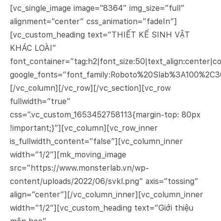
[vc_single_image image=”8364″ img_size=”full”
alignment=”center” css_animation=”fadeIn”]
[vc_custom_heading text=”THIẾT KẾ SINH VẬT
KHÁC LOÀI”
font_container=”tag:h2|font_size:50|text_align:center|co
google_fonts=”font_family:Roboto%20Slab%3A100%2C
[/vc_column][/vc_row][/vc_section][vc_row
fullwidth=”true”
css=”.vc_custom_1653452758113{margin-top: 80px
!important;}”][vc_column][vc_row_inner
is_fullwidth_content=”false”][vc_column_inner
width=”1/2″][mk_moving_image
src=”https://www.monsterlab.vn/wp-
content/uploads/2022/06/svkl.png” axis=”tossing”
align=”center”][/vc_column_inner][vc_column_inner
width=”1/2″][vc_custom_heading text=”Giới thiệu