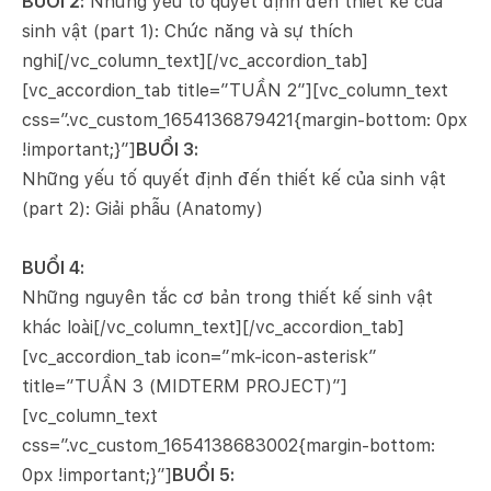
BUỔI 2:
Những yếu tố quyết định đến thiết kế của
sinh vật (part 1): Chức năng và sự thích
nghi[/vc_column_text][/vc_accordion_tab]
[vc_accordion_tab title=”TUẦN 2″][vc_column_text
css=”.vc_custom_1654136879421{margin-bottom: 0px
!important;}”]
BUỔI 3:
Những yếu tố quyết định đến thiết kế của sinh vật
(part 2): Giải phẫu (Anatomy)
BUỔI 4:
Những nguyên tắc cơ bản trong thiết kế sinh vật
khác loài[/vc_column_text][/vc_accordion_tab]
[vc_accordion_tab icon=”mk-icon-asterisk”
title=”TUẦN 3 (MIDTERM PROJECT)”]
[vc_column_text
css=”.vc_custom_1654138683002{margin-bottom:
0px !important;}”]
BUỔI 5: