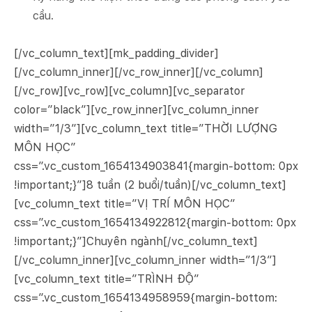
cầu.
[/vc_column_text][mk_padding_divider]
[/vc_column_inner][/vc_row_inner][/vc_column]
[/vc_row][vc_row][vc_column][vc_separator
color=”black”][vc_row_inner][vc_column_inner
width=”1/3″][vc_column_text title=”THỜI LƯỢNG
MÔN HỌC”
css=”.vc_custom_1654134903841{margin-bottom: 0px
!important;}”]8 tuần (2 buổi/tuần)[/vc_column_text]
[vc_column_text title=”VỊ TRÍ MÔN HỌC”
css=”.vc_custom_1654134922812{margin-bottom: 0px
!important;}”]Chuyên ngành[/vc_column_text]
[/vc_column_inner][vc_column_inner width=”1/3″]
[vc_column_text title=”TRÌNH ĐỘ”
css=”.vc_custom_1654134958959{margin-bottom: