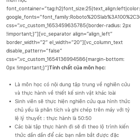
môn học”
font_container=”tag:h2|font_size:25|text_align:left|colo
google_fonts=”font_family:Roboto%20Slab%3A100%2C
css=”.vc_custom_1653459635785{border-radius: 2px
!important;}”][vc_separator align=”align_left”
border_width=”2″ el_width=”20″][vc_column_text
disable_pattern=”false”
css=”.vc_custom_1654136994586{margin-bottom:
0px !important;}”]
Tính chất của môn học:
Là môn học có nội dung tập trung về nghiên cứu
và thực hành về thiết kế sinh vật khác loài
Sinh viên sẽ thực hiện nghiên cứu qua hình thức
chủ yếu là phân tích và ghi chép trên máy với tỷ
lệ lý thuyết : thực hành là 50:50
Các bài tập thực hành đi sẽ đi theo lộ trình kiến
thức dần dần để các bạn nắm bắt được đặc