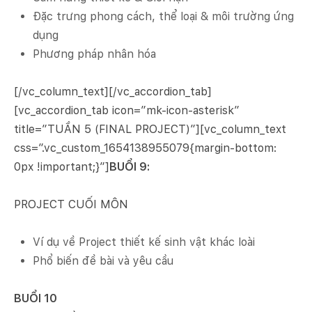
Đặc trưng phong cách, thể loại & môi trường ứng
dụng
Phương pháp nhân hóa
[/vc_column_text][/vc_accordion_tab]
[vc_accordion_tab icon=”mk-icon-asterisk”
title=”TUẦN 5 (FINAL PROJECT)”][vc_column_text
css=”.vc_custom_1654138955079{margin-bottom:
0px !important;}”]
BUỔI 9:
PROJECT CUỐI MÔN
Ví dụ về Project thiết kế sinh vật khác loài
Phổ biến đề bài và yêu cầu
BUỔI 10