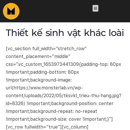
Thiết kế sinh vật khác loài
[vc_section full_width=”stretch_row”
content_placement=”middle”
css=”.vc_custom_1653973441309{padding-top: 80px
!important;padding-bottom: 80px
!important;background-image:
url(https://www.monsterlab.vn/wp-
content/uploads/2022/05/tksvkl_trieu-thu-hang.jpg?
id=8326) !important;background-position: center
!important;background-repeat: no-repeat
!important;background-size: cover !important;}”]
[vc_row fullwidth=”true”][vc_column]