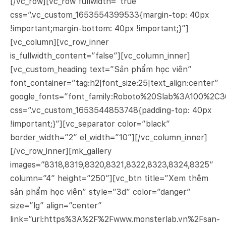
[/vc_row][vc_row fullwidth=”true”
css=”.vc_custom_1653554399533{margin-top: 40px
!important;margin-bottom: 40px !important;}”]
[vc_column][vc_row_inner
is_fullwidth_content=”false”][vc_column_inner]
[vc_custom_heading text=”Sản phẩm học viên”
font_container=”tag:h2|font_size:25|text_align:center”
google_fonts=”font_family:Roboto%20Slab%3A100%2C
css=”.vc_custom_1653544853748{padding-top: 40px
!important;}”][vc_separator color=”black”
border_width=”2″ el_width=”10″][/vc_column_inner]
[/vc_row_inner][mk_gallery
images=”8318,8319,8320,8321,8322,8323,8324,8325″
column=”4″ height=”250″][vc_btn title=”Xem thêm
sản phẩm học viên” style=”3d” color=”danger”
size=”lg” align=”center”
link=”url:https%3A%2F%2Fwww.monsterlab.vn%2Fsan-