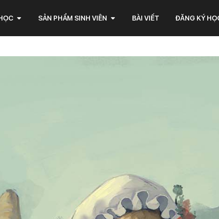
 HỌC
SẢN PHẨM SINH VIÊN
BÀI VIẾT
ĐĂNG KÝ HỌ