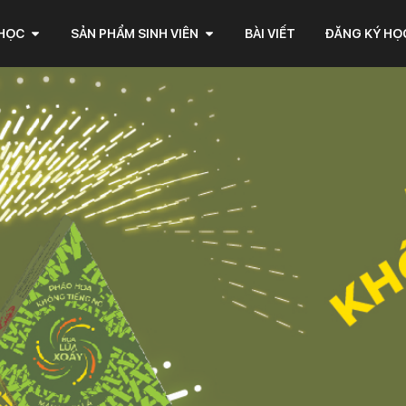
 HỌC
SẢN PHẨM SINH VIÊN
BÀI VIẾT
ĐĂNG KÝ HỌ