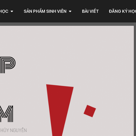
 HỌC
SẢN PHẨM SINH VIÊN
BÀI VIẾT
ĐĂNG KÝ HỌ