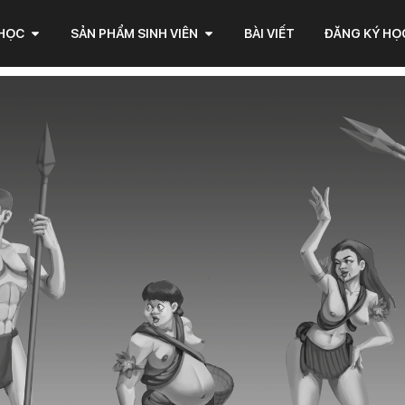
 HỌC
SẢN PHẨM SINH VIÊN
BÀI VIẾT
ĐĂNG KÝ HỌ