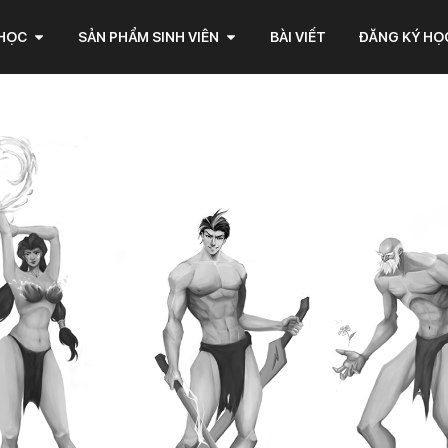
 HỌC
SẢN PHẨM SINH VIÊN
BÀI VIẾT
ĐĂNG KÝ HỌ