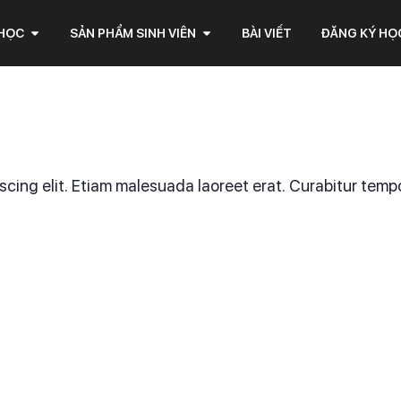
 HỌC
SẢN PHẨM SINH VIÊN
BÀI VIẾT
ĐĂNG KÝ HỌ
cing elit. Etiam malesuada laoreet erat. Curabitur tempor