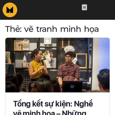
Thẻ:
vẽ tranh minh họa
Tổng kết sự kiện: Nghề
vẽ minh họa – Những