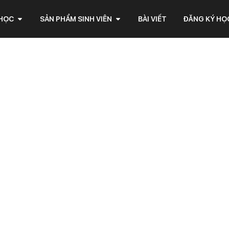
 HỌC
SẢN PHẨM SINH VIÊN
BÀI VIẾT
ĐĂNG KÝ HỌ